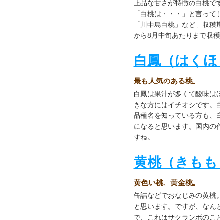
上品な甘さが特徴の白桃で
「白桃は・・・」と言って
「川中島白桃」など、収穫
から8月中旬あたりまで収
白鳳（はくほ
最も人気のある桃。
白鳳は果汁が多くて酸味は
きな方にはイチオシです。白
品種名を知っている方も、
になると思います。国内の
すね。
黄桃（きもも
黄色い桃、黄金桃。
缶詰などでおなじみの黄桃
と思います。ですが、なん
で、これはサクランボのこ