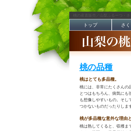
桃の産直販売／山梨ふるーつ・ネ
トップ
さく
桃の品種
桃はとても多品種。
桃には、非常にたくさんの
とつはもちろん、病気にも
も想像しやすいもの。そし
つかないものだったりしま
桃が多品種な意外な理由
桃は熟してくると、収穫ま