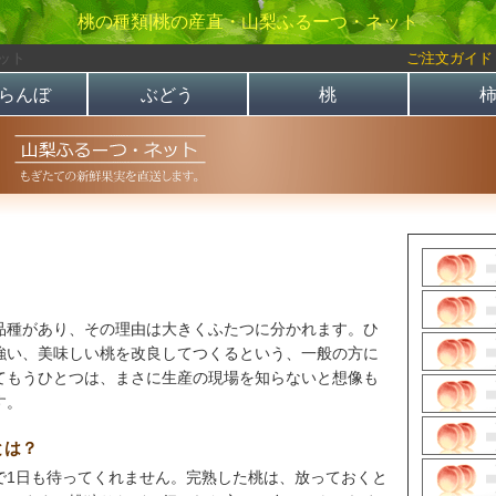
桃の種類|桃の産直・山梨ふるーつ・ネット
ット
ご注文ガイド
らんぼ
ぶどう
桃
品種があり、その理由は大きくふたつに分かれます。ひ
強い、美味しい桃を改良してつくるという、一般の方に
てもうひとつは、まさに生産の現場を知らないと想像も
す。
とは？
で1日も待ってくれません。完熟した桃は、放っておくと