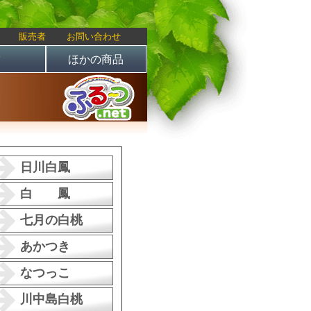
販売者
お問い合わせ
柿
ほかの商品
日川白鳳
白 鳳
七月の白桃
あかつき
なつっこ
川中島白桃