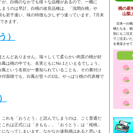
すが、白桃のなかでも様々な品種があるので、一概に
しまうのは早計。白桃の改良品種は、「浅間白桃」や
桃の産
山梨
期も若干違い、味の特徴も少しずつ違っています。7月末
穫できます。
日本一の桃
桃たちを、朝
別にもご注文
う）
でご注文いた
を発送させて
ほとんどありません。瑞々しくて柔らかい肉質の桃が好
鳳は桃の中でも、名実ともにNo.1といえるでしょう。
白鳳という名前が一番知られていることも、その裏付け
作付面積でも、白鳳が堂々の1位。やっぱり桃の代表種で
）
。これを「おうとう」と読んでしまうのは、ごく普通だ
とこれは正式には「きもも」。「おうとう」は「桜桃」
とになってしまいます。なかなか違和感はあると思いま