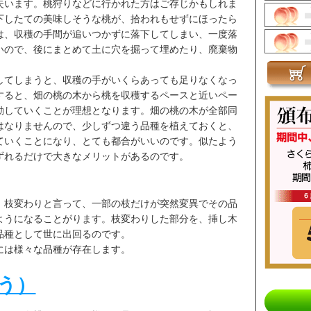
失います。桃狩りなどに行かれた方はご存じかもしれま
下したての美味しそうな桃が、拾われもせずにほったら
は、収穫の手間が追いつかずに落下してしまい、一度落
いので、後にまとめて土に穴を掘って埋めたり、廃棄物
してしまうと、収穫の手がいくらあっても足りなくなっ
すると、畑の桃の木から桃を収穫するペースと近いペー
動していくことが理想となります。畑の桃の木が全部同
はなりませんので、少しずつ違う品種を植えておくと、
ていくことになり、とても都合がいいのです。似たよう
ずれるだけで大きなメリットがあるのです。
、枝変わりと言って、一部の枝だけが突然変異でその品
ようになることがります。枝変わりした部分を、挿し木
品種として世に出回るのです。
には様々な品種が存在します。
う）